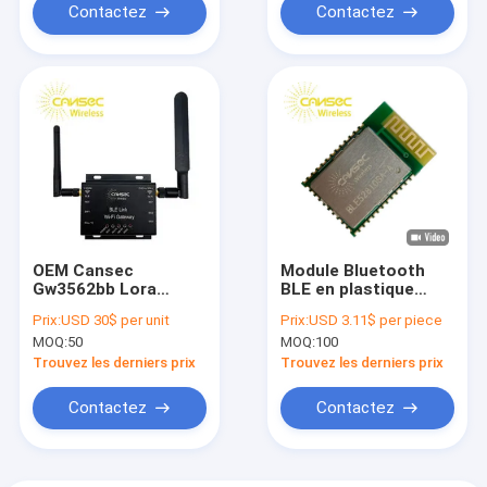
Contactez
Contactez
OEM Cansec
Module Bluetooth
Gw3562bb Lora
BLE en plastique
Wireless Gateway
avec portée
Prix:
USD 30$ per unit
Prix:
USD 3.11$ per piece
2.4ghz 5g Ble Wifi
maximale de 160M
MOQ:
50
MOQ:
100
180m
pour la connectivité
sans fil
Trouvez les derniers prix
Trouvez les derniers prix
Contactez
Contactez