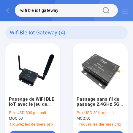
Wifi Ble Iot Gateway
(4)
Passage de WiFi BLE
Passage sans fil du
IoT avec le jeu de
passage 2.4GHz 5G
puces Cc2652 et
Ble Wifi de Cansec
Prix:
USD 30$ per unit
Prix:
USD 30$ per unit
Cc3235 de TI
GW3562BB IoT
MOQ:
50
MOQ:
50
Trouvez les derniers prix
Trouvez les derniers prix