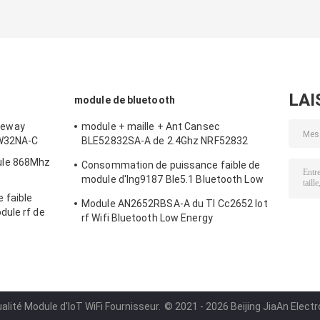
LAI
module de bluetooth
teway
module + maille + Ant Cansec
RW32NA-C
BLE52832SA-A de 2.4Ghz NRF52832
Bluetooth Ble 5,0
ule 868Mhz
Consommation de puissance faible de
module d'Ing9187 Ble5.1 Bluetooth Low
Energy
 faible
Module AN2652RBSA-A du TI Cc2652 Iot
dule rf de
rf Wifi Bluetooth Low Energy
an
alité Module d'IoT WiFi Fournisseur.
© 2021 - 2026 Beijing JiaAn Electro