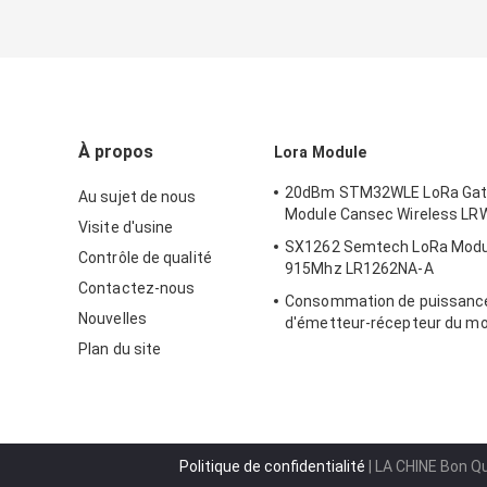
À propos
Lora Module
20dBm STM32WLE LoRa Ga
Au sujet de nous
Module Cansec Wireless L
Visite d'usine
SX1262 Semtech LoRa Mod
Contrôle de qualité
915Mhz LR1262NA-A
Contactez-nous
Consommation de puissance
Nouvelles
d'émetteur-récepteur du mo
Lora 433mhz SX1278 Loraw
Plan du site
Politique de confidentialité
| LA CHINE Bon Qu