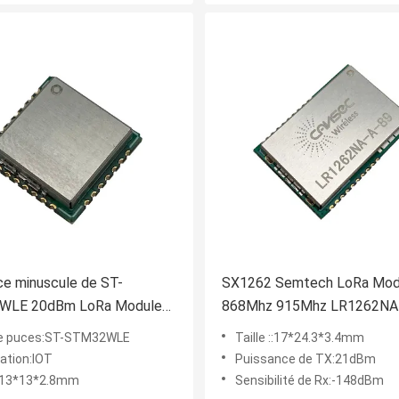
ce minuscule de ST-
SX1262 Semtech LoRa Mod
WLE 20dBm LoRa Module
868Mhz 915Mhz LR1262NA
alog Sensor
e puces:ST-STM32WLE
Taille ::17*24.3*3.4mm
cation:IOT
Puissance de TX:21dBm
e:13*13*2.8mm
Sensibilité de Rx:-148dBm