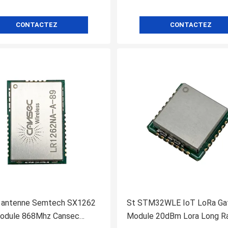
CONTACTEZ
CONTACTEZ
 antenne Semtech SX1262
St STM32WLE IoT LoRa Ga
odule 868Mhz Cansec
Module 20dBm Lora Long R