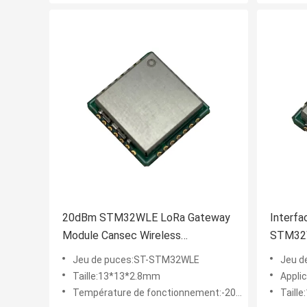
20dBm STM32WLE LoRa Gateway
Interfa
Module Cansec Wireless
STM32
LRW32NA-C
With An
Jeu de puces:ST-STM32WLE
Jeu d
Taille:13*13*2.8mm
Appli
Température de fonctionnement:-20 - 70℃
Taill