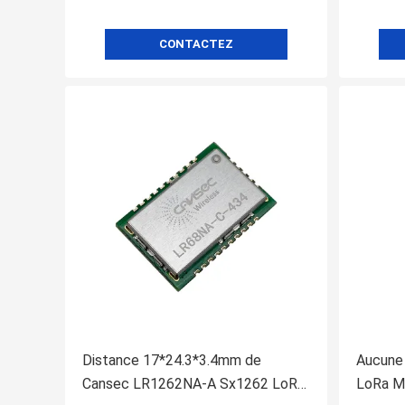
CONTACTEZ
Distance 17*24.3*3.4mm de
Aucune
Cansec LR1262NA-A Sx1262 LoRa
LoRa M