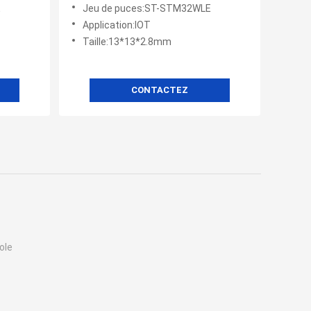
Receiver Module
E
Jeu de puces:ST-STM32WLE
Application:IOT
Taille:13*13*2.8mm
CONTACTEZ
ole