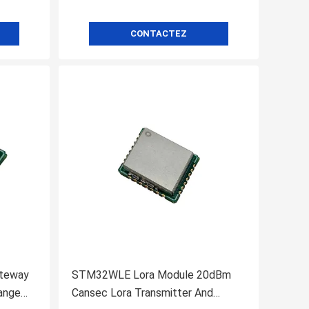
CONTACTEZ
teway
STM32WLE Lora Module 20dBm
ange
Cansec Lora Transmitter And