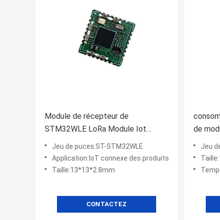
Module de récepteur de
consomm
STM32WLE LoRa Module Iot
de mod
Industrial Solution 20dBm Wifi
Lora rf
Jeu de puces:ST-STM32WLE
Jeu d
Application:IoT connexe des produits
Taill
Taille:13*13*2.8mm
Tempér
CONTACTEZ