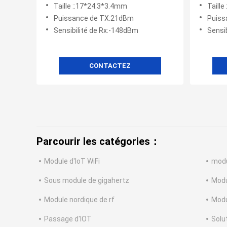
Module 5.7km
LR126
Taille ::17*24.3*3.4mm
Taill
Puissance de TX:21dBm
Puiss
Sensibilité de Rx:-148dBm
Sensi
CONTACTEZ
Parcourir les catégories：
Module d'IoT WiFi
modu
Sous module de gigahertz
Modu
Module nordique de rf
Modu
Passage d'IOT
Solut