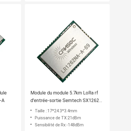
ule
Module du module 5.7km LoRa rf
-A
d'entrée-sortie Semtech SX1262
LoRa IoT
Taille ::17*24.3*3.4mm
Puissance de TX:21dBm
Sensibilité de Rx:-148dBm