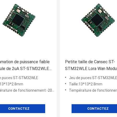
ation de puissance faible
Petite taille de Cansec ST-
ule de 2uA ST-STM32WLE
STM32WLE Lora Wan Modu
LRW32NA-C
e puces:ST-STM32WLE
Jeu de puces:ST-STM32WL
e:13*13*2.8mm
Taille:13*13*2.8mm
ature de fonctionnement:-20 - 70℃
Température de fonctionnement:
CONTACTEZ
CONTACTEZ