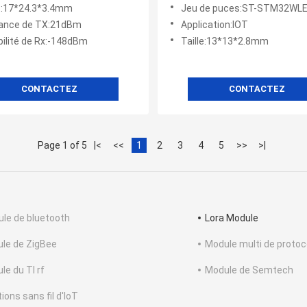
2NA-A
Module
e ::17*24.3*3.4mm
Jeu de puces:ST-STM32WL
ance de TX:21dBm
Application:IOT
bilité de Rx:-148dBm
Taille:13*13*2.8mm
CONTACTEZ
CONTACTEZ
Page 1 of 5
|<
<<
1
2
3
4
5
>>
>|
le de bluetooth
Lora Module
le de ZigBee
Module multi de protoc
le du TI rf
Module de Semtech
ions sans fil d'IoT