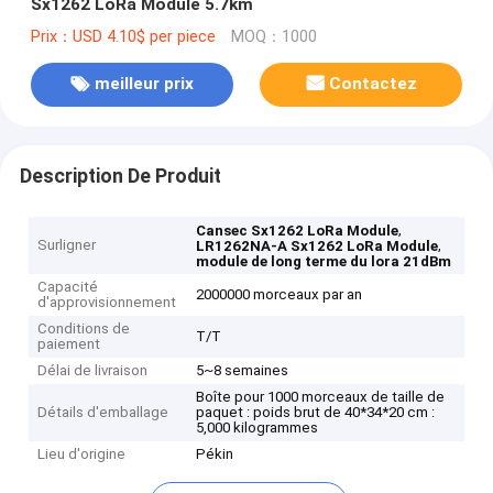
Sx1262 LoRa Module 5.7km
Prix：USD 4.10$ per piece
MOQ：1000
meilleur prix
Contactez
Description De Produit
,
Cansec Sx1262 LoRa Module
Surligner
,
LR1262NA-A Sx1262 LoRa Module
module de long terme du lora 21dBm
Capacité
2000000 morceaux par an
d'approvisionnement
Conditions de
T/T
paiement
Délai de livraison
5~8 semaines
Boîte pour 1000 morceaux de taille de
Détails d'emballage
paquet : poids brut de 40*34*20 cm :
5,000 kilogrammes
Lieu d'origine
Pékin