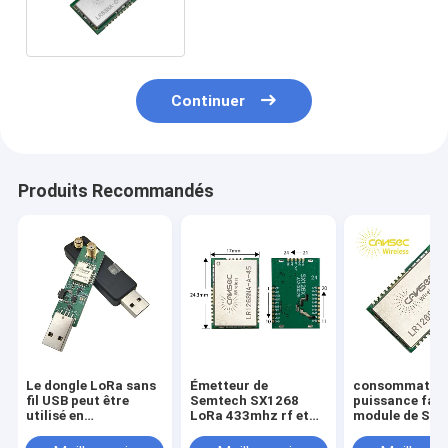
LoRa Module 5.7km
Continuer
Produits Recommandés
Le dongle LoRa sans
Émetteur de
consommation
fil USB peut être
Semtech SX1268
puissance faib
utilisé en
LoRa 433mhz rf et
module de St d
conjonction avec le
module de récepteur
20dBm 433Mhz
DTU.
sans fil
Module SX126