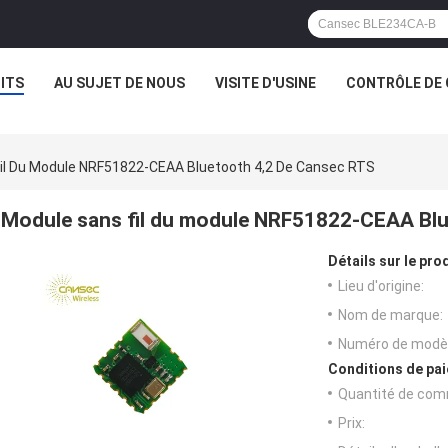
ITS
AU SUJET DE NOUS
VISITE D'USINE
CONTRÔLE DE 
il Du Module NRF51822-CEAA Bluetooth 4,2 De Cansec RTS
Module sans fil du module NRF51822-CEAA Blu
Détails sur le prod
Lieu d'origine:
Nom de marque:
Numéro de modèl
Conditions de pai
Quantité de com
Prix: