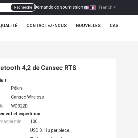
Demande de soumission
|
French
Recherche
QUALITÉ
CONTACTEZ-NOUS
NOUVELLES
CAS
etooth 4,2 de Cansec RTS
uit:
Pékin
Cansec Wireless
e:
WD822D
ement et expédition:
mande min:
100
USD 3.11$ per piece