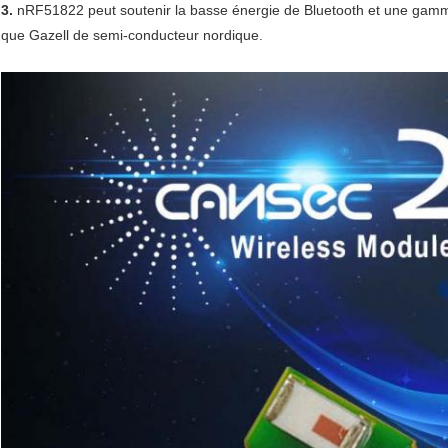
3.
nRF51822 peut soutenir la basse énergie de Bluetooth et une gamme 
que Gazell de semi-conducteur nordique.