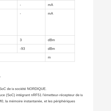
-
mA
-
mA
3
dBm
-93
dBm
m
e
 SoC de
société NORDIQUE.
la
puce (SoC) intégrant nRF51 l'émetteur-récepteur de
 la 
0, la mémoire instantanée, et les périphériques 