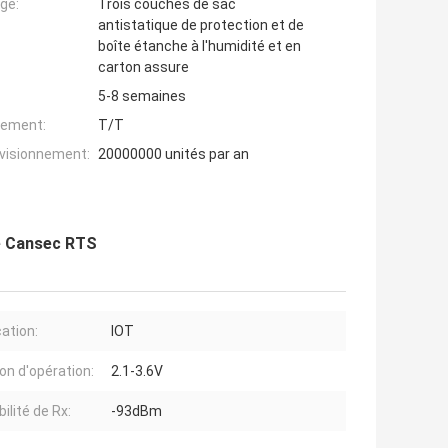
ge:
Trois couches de sac
antistatique de protection et de
boîte étanche à l'humidité et en
carton assure
5-8 semaines
iement:
T/T
ovisionnement:
20000000 unités par an
e Cansec RTS
cation:
IOT
on d'opération:
2.1-3.6V
ilité de Rx:
-93dBm