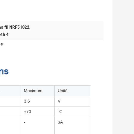
s fil NRF51822
,
th 4
le
e
Maximum
Unité
3,6
V
+70
℃
-
uA