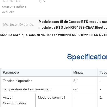
Dorment la
1μA
consommation
actuelle:
Module sans fil de Cansec RTS
,
module san
Mettre en évidence:
module de RTS de NRF51822-CEAA Bluetoo
Module nordique sans fil de Cansec WB822D NRF51822-CEAA 4,2 B
Paramètre
Minute
Typ
Tension d'opération
2,1
-
Température de fonctionnement
-20
-
Actuel
Mode de sommeil
-
1
Consommation