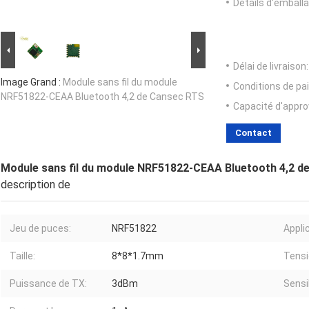
Détails d'emballa
Délai de livraison:
Image Grand :
Module sans fil du module
Conditions de pa
NRF51822-CEAA Bluetooth 4,2 de Cansec RTS
Capacité d'appr
Contact
Module sans fil du module NRF51822-CEAA Bluetooth 4,2 d
description de
Jeu de puces:
NRF51822
Appli
Taille:
8*8*1.7mm
Tensi
Puissance de TX:
3dBm
Sensib