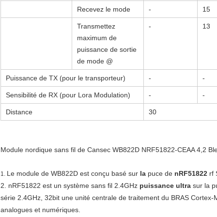
Recevez le mode
-
15
Transmettez
-
13
maximum de
puissance de sortie
de mode @
Puissance de TX (pour le transporteur)
-
-
Sensibilité de RX (pour Lora Modulation)
-
-
Distance
30
Module nordique sans fil de Cansec WB822D NRF51822-CEAA 4,2 Bl
Le module de WB822D est conçu basé sur 
la
 puce de 
nRF51822
 rf
1.
2. 
nRF51822 est un système sans fil 2.4GHz 
puissance ultra
 sur la 
série 2.4GHz, 32bit une unité centrale de traitement du BRAS Cortex-M
analogues et numériques.