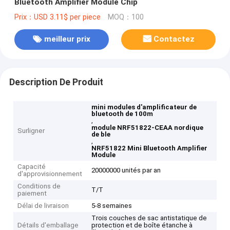
Bluetooth Amplifier Module Chip
Prix：USD 3.11$ per piece
MOQ：100
meilleur prix
Contactez
Description De Produit
mini modules d'amplificateur de
bluetooth de 100m
,
module NRF51822-CEAA nordique
Surligner
de ble
,
NRF51822 Mini Bluetooth Amplifier
Module
Capacité
20000000 unités par an
d'approvisionnement
Conditions de
T/T
paiement
Délai de livraison
5-8 semaines
Trois couches de sac antistatique de
Détails d'emballage
protection et de boîte étanche à