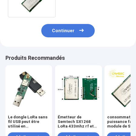
l'agriculture de Smart City
Continuer
Produits Recommandés
Le dongle LoRa sans
Émetteur de
consommation
fil USB peut être
Semtech SX1268
puissance faib
utilisé en
LoRa 433mhz rf et
module de St d
conjonction avec le
module de récepteur
20dBm 433Mhz
DTU.
sans fil
Module SX126