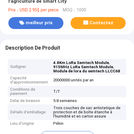
l'agriculture de Smart City
Prix：USD 2.95$ per piece
MOQ：1000
meilleur prix
Contactez
Description De Produit
,
4.8Km LoRa Semtech Module
Surligner
,
915MHz LoRa Semtech Module
Module de lora du semtech LLCC68
Capacité
20000000 unités par an
d'approvisionnement
Conditions de
T/T
paiement
Délai de livraison
5-8 semaines
Trois couches de sac antistatique de
Détails d'emballage
protection et de boîte étanche à
l'humidité et en carton assure
Lieu d'origine
Pékin