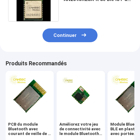
module du TI rf
Continuer
Produits Recommandés
PCB du module
Améliorez votre jeu
Module Blueto
Bluetooth avec
de connectivité avec
BLE en plastiq
courant de veille de 1
le module Bluetooth
avec portée
µA et fréquence de
Wifi jusqu'à 8 heures
maximale de 