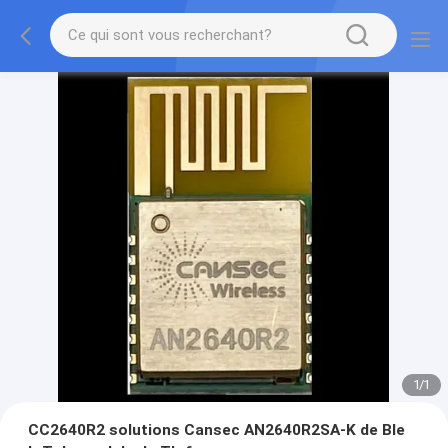
1
/
1
CC2640R2 solutions Cansec AN2640R2SA-K de Ble