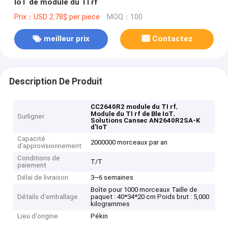
IoT de module du TI rf
Prix：USD 2.78$ per piece
MOQ：100
meilleur prix
Contactez
Description De Produit
,
CC2640R2 module du TI rf
,
Module du TI rf de Ble IoT
Surligner
Solutions Cansec AN2640R2SA-K
d'IoT
Capacité
2000000 morceaux par an
d'approvisionnement
Conditions de
T/T
paiement
Délai de livraison
3~6 semaines
Boîte pour 1000 morceaux Taille de
Détails d'emballage
paquet : 40*34*20 cm Poids brut : 5,000
kilogrammes
Lieu d'origine
Pékin